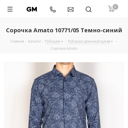
0
Сорочка Amato 10771/05 Темно-синий
Главная
-
Каталог
-
Рубашки
-
Рубашки длинный рукав
-
Сорочка Amato