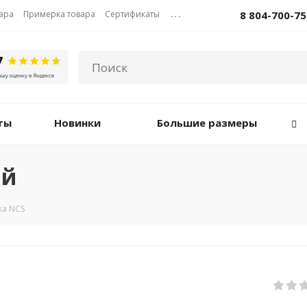
вара
Примерка товара
Сертификаты
...
8 804-700-75
ты
Новинки
Большие размеры
ый
ка NCS