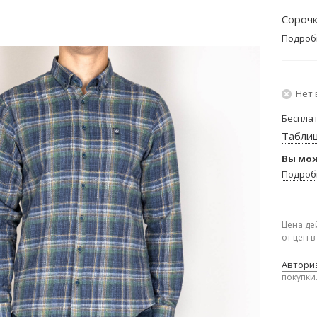
Сорочк
Подроб
Нет 
Беспла
Табли
Вы мож
Подроб
Цена де
от цен 
Авториз
покупки