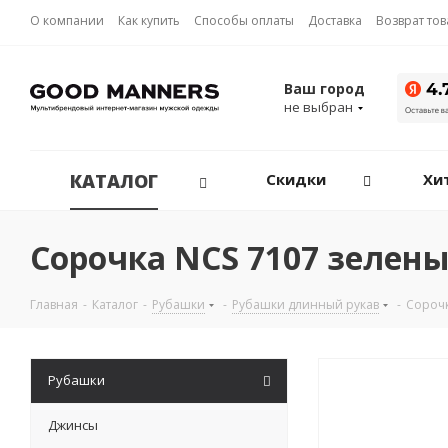
О компании
Как купить
Способы оплаты
Доставка
Возврат то
Ваш город
не выбран
КАТАЛОГ
Скидки
Хи
Сорочка NCS 7107 зелен
Главная
-
Каталог
-
Рубашки
-
Рубашки длинный рукав
-
Сороч
Рубашки
Джинсы