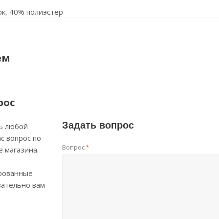
ок, 40% полиэстер
ем
рос
Задать вопрос
ь любой
с вопрос по
Вопрос
*
е магазина.
рованные
зательно вам