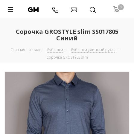
0
Сорочка GROSTYLE slim SS017805
Синий
Главная
-
Каталог
-
Рубашки
-
Рубашки длинный рукав
-
Сорочка GROSTYLE slim