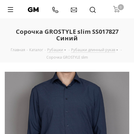
0
Сорочка GROSTYLE slim SS017827
Синий
Главная
-
Каталог
-
Рубашки
-
Рубашки длинный рукав
-
Сорочка GROSTYLE slim