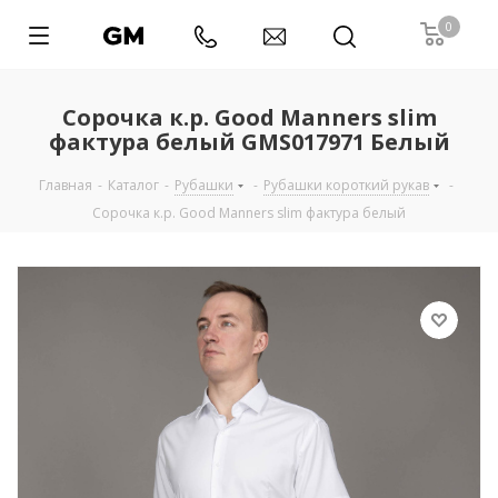
0
Сорочка к.р. Good Manners slim
фактура белый GMS017971 Белый
Главная
-
Каталог
-
Рубашки
-
Рубашки короткий рукав
-
Сорочка к.р. Good Manners slim фактура белый