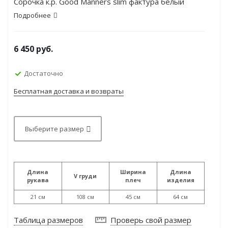
Сорочка к.р. Good Manners slim фактура белый
Подробнее
6 450
руб.
Достаточно
Бесплатная доставка и возвраты
Выберите размер
Длина
Ширина
Длина
V груди
рукава
плеч
изделия
21 см
108 см
45 см
64 см
Таблица размеров
Проверь свой размер