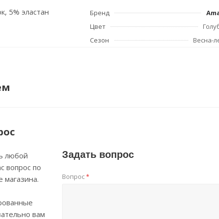
ок, 5% эластан
Бренд
Am
Цвет
Голу
Сезон
Весна-л
ем
рос
Задать вопрос
ь любой
с вопрос по
Вопрос
*
е магазина.
рованные
зательно вам