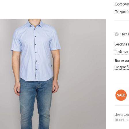
Сорочк
Подроб
Нет 
Беспла
Табли
Вы мож
Подроб
Цена де
от цен 