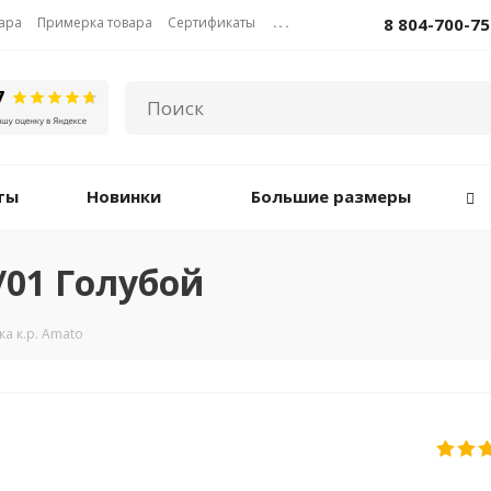
вара
Примерка товара
Сертификаты
...
8 804-700-75
ты
Новинки
Большие размеры
/01 Голубой
а к.р. Amato