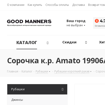
О компании
Как купить
Способы оплаты
Доставка
Возврат то
Ваш город
не выбран
КАТАЛОГ
Скидки
Хи
Сорочка к.р. Amato 19906
Главная
-
Каталог
-
Рубашки
-
Рубашки короткий рукав
-
Сорочк
Рубашки
Джинсы