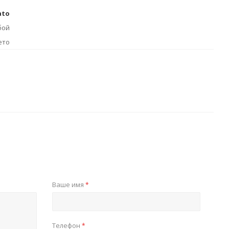
ato
бой
ето
Ваше имя
*
Телефон
*