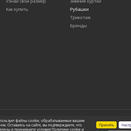
Узнай свой размер
Зимние куртки
Как купить
Рубашки
Трикотаж
Бренды
пользует файлы cookie, обрабатываемые вашим
Принимаем к оплате
Manners
Принять
Наст
ом. Оставаясь на сайте, вы подтверждаете, что
млены и принимаете условия
Политики cookie
и