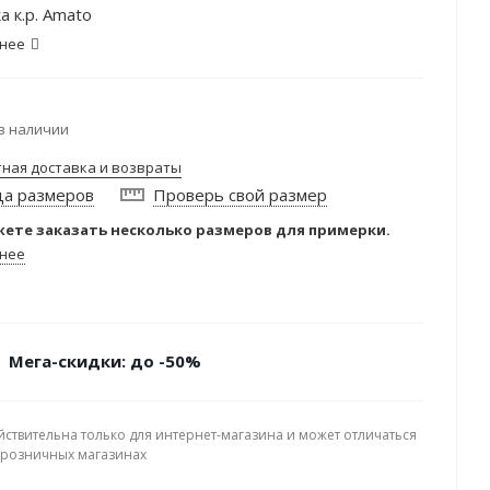
а к.р. Amato
нее
в наличии
тная доставка и возвраты
ца размеров
Проверь свой размер
ете заказать несколько размеров для примерки.
нее
Мега-скидки: до -50%
йствительна только для интернет-магазина и может отличаться
в розничных магазинах