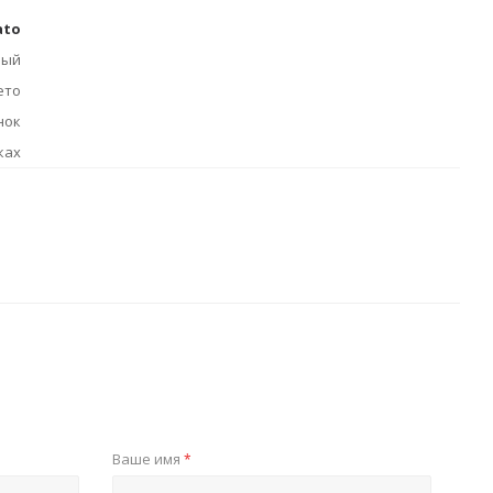
ato
вый
ето
нок
ках
Ваше имя
*