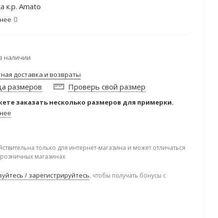
а к.р. Amato
нее
в наличии
тная доставка и возвраты
ца размеров
Проверь свой размер
ете заказать несколько размеров для примерки.
нее
йствительна только для интернет-магазина и может отличаться
в розничных магазинах
уйтесь / зарегистрируйтесь
, чтобы получать бонусы с
.