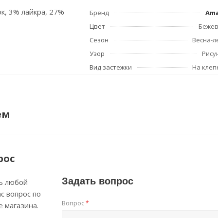
ок, 3% лайкра, 27%
Бренд
Am
Цвет
Беже
Сезон
Весна-л
Узор
Рису
Вид застежки
На клеп
ем
рос
Задать вопрос
ь любой
с вопрос по
Вопрос
*
е магазина.