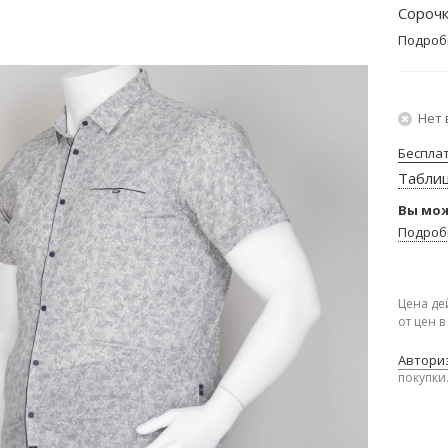
Сорочк
Подроб
Нет 
Беспла
Табли
Вы мож
Подроб
Цена де
от цен 
Авториз
покупки