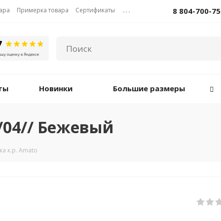
вара
Примерка товара
Сертификаты
...
8 804-700-75
ты
Новинки
Большие размеры
6/04// Бежевый
а к.р. Amato