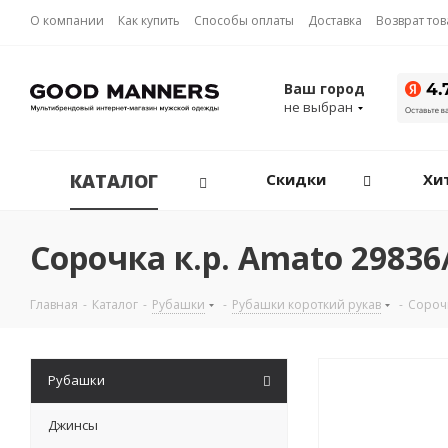
О компании
Как купить
Способы оплаты
Доставка
Возврат то
Ваш город
не выбран
КАТАЛОГ
Скидки
Хи
Сорочка к.р. Amato 2983
Главная
-
Каталог
-
Рубашки
-
Рубашки короткий рукав
-
Сорочк
Рубашки
Джинсы