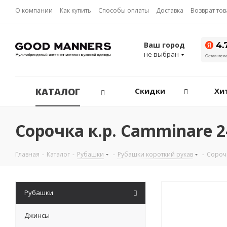
О компании
Как купить
Способы оплаты
Доставка
Возврат то
Ваш город
не выбран
КАТАЛОГ
Скидки
Хи
Сорочка к.р. Camminare 
Главная
-
Каталог
-
Рубашки
-
Рубашки короткий рукав
-
Сорочк
Рубашки
Джинсы