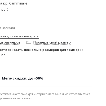
а к.р. Camminare
нее
в наличии
тная доставка и возвраты
ца размеров
Проверь свой размер
ете заказать несколько размеров для примерки.
нее
Мега-скидки: до -50%
йствительна только для интернет-магазина и может отличаться
в розничных магазинах