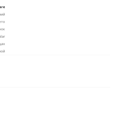
are
ний
ето
нок
lar
цах
ной