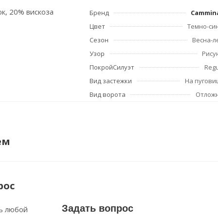
ок, 20% вискоза
Бренд
Cammin
Цвет
Темно-си
Сезон
Весна-л
Узор
Рису
ПокройСилуэт
Regu
Вид застежки
На пугови
Вид ворота
Отлож
ем
рос
Задать вопрос
ь любой