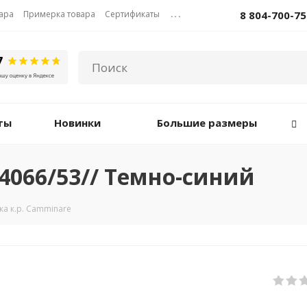
вара
Примерка товара
Сертификаты
...
8 804-700-75
ты
Новинки
Большие размеры
24066/53// Темно-синий
а к.р. Camminare