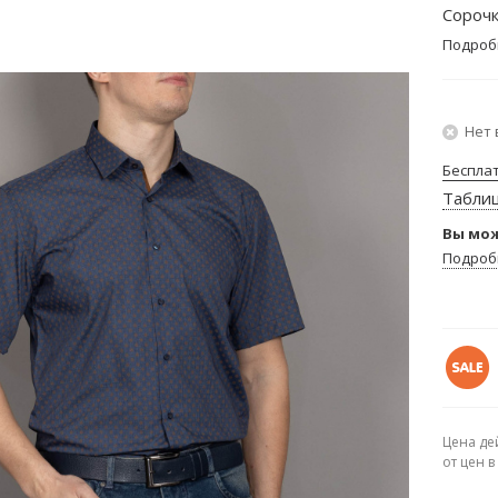
Сорочк
Подроб
Нет 
Беспла
Табли
Вы мож
Подроб
Цена де
от цен 