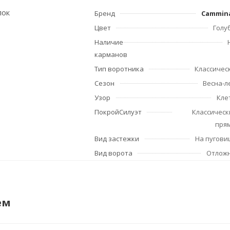
пок
Бренд
Cammin
Цвет
Голу
Наличие
карманов
Тип воротника
Классичес
Сезон
Весна-л
Узор
Кле
ПокройСилуэт
Классическ
пря
Вид застежки
На пугови
Вид ворота
Отлож
ем