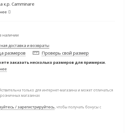
а к.р. Camminare
нее
в наличии
тная доставка и возвраты
ца размеров
Проверь свой размер
ете заказать несколько размеров для примерки.
нее
йствительна только для интернет-магазина и может отличаться
в розничных магазинах
уйтесь / зарегистрируйтесь
, чтобы получать бонусы с
.