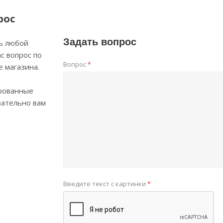
рос
Задать вопрос
ь любой
с вопрос по
Вопрос
*
е магазина.
рованные
зательно вам
Введите текст с картинки
*