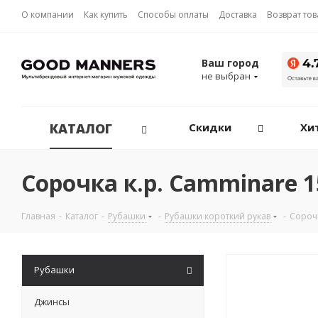
О компании
Как купить
Способы оплаты
Доставка
Возврат то
Ваш город
не выбран
КАТАЛОГ
Скидки
Хи
Сорочка к.р. Camminare 
Главная
-
Каталог
-
Рубашки
-
Рубашки короткий рукав
-
Сорочк
Рубашки
Джинсы