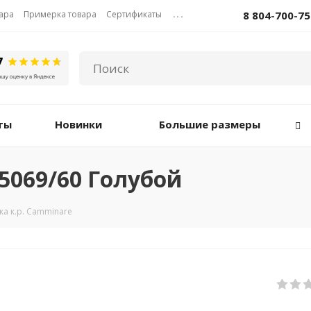
вара
Примерка товара
Сертификаты
...
8 804-700-75
ты
Новинки
Большие размеры
15069/60 Голубой
а к.р. Camminare