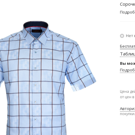
Сорочк
Подроб
Нет 
Беспла
Табли
Вы мож
Подроб
Цена де
от цен 
Авториз
покупки