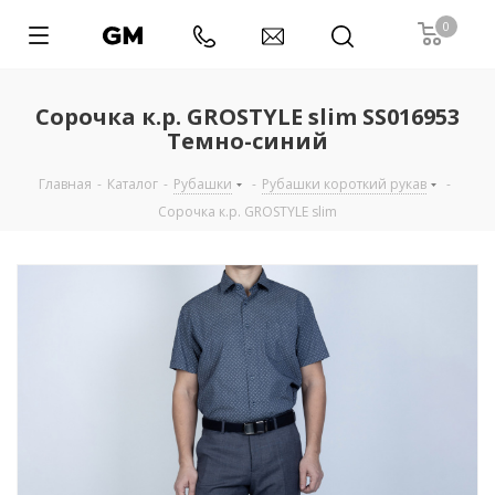
0
Сорочка к.р. GROSTYLE slim SS016953
Темно-синий
Главная
-
Каталог
-
Рубашки
-
Рубашки короткий рукав
-
Сорочка к.р. GROSTYLE slim