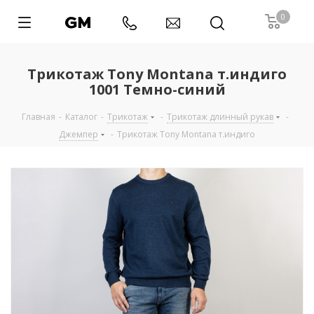
0
Трикотаж Tony Montana т.индиго
1001 Темно-синий
Главная
-
Каталог
-
Трикотаж
-
Трикотаж длинный рукав
-
Джемпер
-
Трикотаж Tony Montana т.индиго