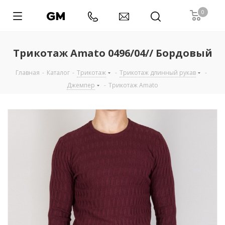
0
Трикотаж Amato 0496/04// Бордовый
Главная
-
Каталог
-
Трикотаж
-
Трикотаж длинный рукав
-
Джемпер
-
Трикотаж Amato