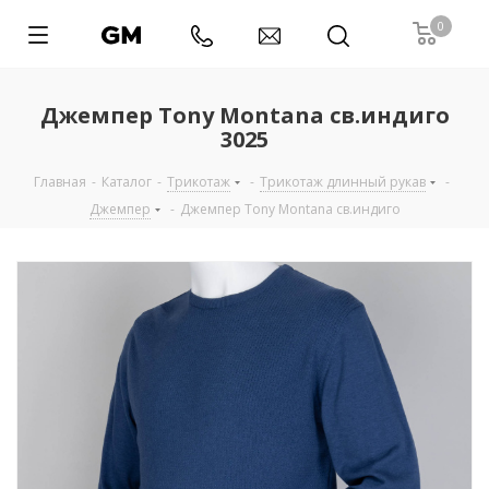
0
Джемпер Tony Montana св.индиго
3025
Главная
-
Каталог
-
Трикотаж
-
Трикотаж длинный рукав
-
Джемпер
-
Джемпер Tony Montana св.индиго