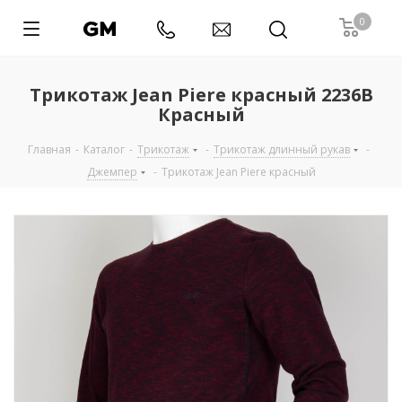
0
Трикотаж Jean Piere красный 2236B
Красный
Главная
-
Каталог
-
Трикотаж
-
Трикотаж длинный рукав
-
Джемпер
-
Трикотаж Jean Piere красный