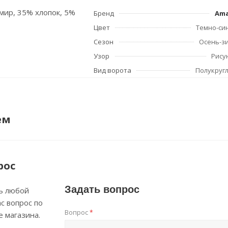
мир, 35% хлопок, 5%
Бренд
Am
Цвет
Темно-си
Сезон
Осень-з
Узор
Рису
Вид ворота
Полукруг
ем
рос
Задать вопрос
ь любой
с вопрос по
Вопрос
*
е магазина.