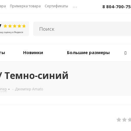
вара
Примерка товара
Сертификаты
...
8 804-700-75
ты
Новинки
Большие размеры
/ Темно-синий
пер
-
Джемпер Amato