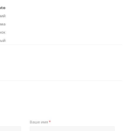
ato
ний
има
нок
лый
Ваше имя
*