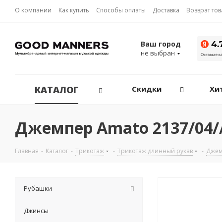
О компании
Как купить
Способы оплаты
Доставка
Возврат то
Ваш город
не выбран
КАТАЛОГ
Скидки
Хи
Джемпер Amato 2137/04/
Главная
-
Каталог
-
Трикотаж
-
Трикотаж длинный рукав
-
Джем
Рубашки
Джинсы