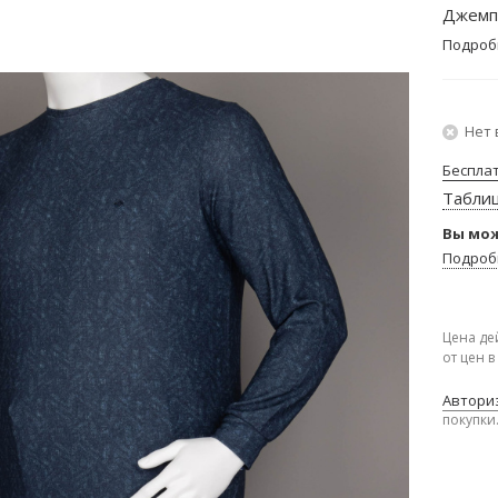
Джемп
Подроб
Нет 
Беспла
Табли
Вы мож
Подроб
Цена де
от цен 
Авториз
покупки