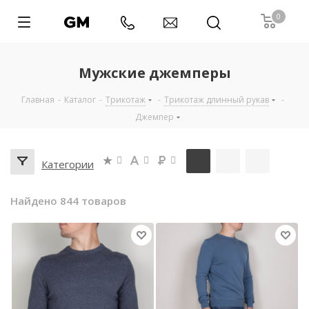
0
Мужские джемперы
Главная
-
Каталог
-
Трикотаж
-
Трикотаж длинный рукав
-
Джемпер
Категории
Найдено 844 товаров