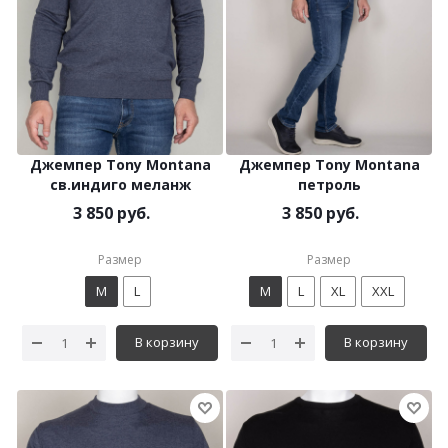
Джемпер Tony Montana
Джемпер Tony Montana
св.индиго меланж
петроль
3 850 руб.
3 850 руб.
Размер
Размер
M
L
M
L
XL
XXL
В корзину
В корзину