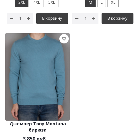
3XL
4XL
5XL
M
L
XL
В корзину
В корзину
Джемпер Tony Montana
бирюза
3 850 руб.