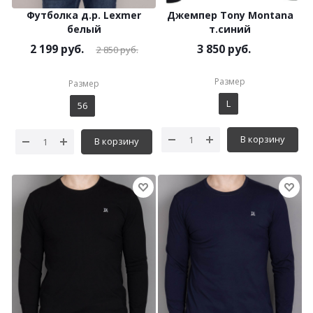
Футболка д.р. Lexmer
Джемпер Tony Montana
белый
т.синий
2 199
руб.
3 850 руб.
2 850
руб.
Размер
Размер
L
56
В корзину
В корзину