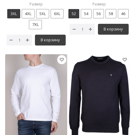
Размер
Размер
3XL
4XL
5XL
6XL
52
54
56
58
46
7XL
В корзину
В корзину