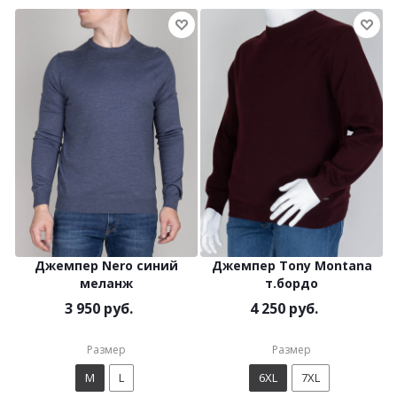
Джемпер Nero синий
Джемпер Tony Montana
меланж
т.бордо
3 950 руб.
4 250 руб.
Размер
Размер
M
L
6XL
7XL