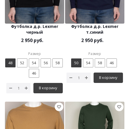
Футболка д.р. Lexmer
Футболка д.р. Lexmer
черный
т.синий
2 950 руб.
2 950 руб.
Размер
Размер
48
52
54
56
58
50
54
58
46
46
В корзину
В корзину