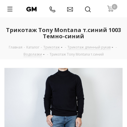
0
Трикотаж Tony Montana т.синий 1003
Темно-синий
Главная
-
Каталог
-
Трикотаж
-
Трикотаж длинный рукав
-
Водолазки
-
Трикотаж Tony Montana т.синий