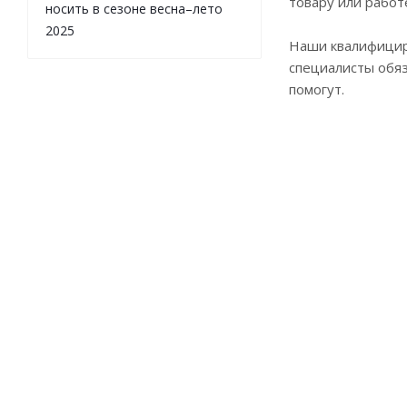
товару или работ
носить в сезоне весна–лето
2025
Наши квалифици
специалисты обя
помогут.