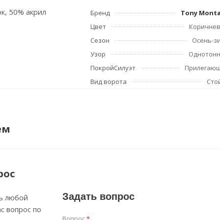
ок, 50% акрил
Бренд
Tony Mont
Цвет
Коричне
Сезон
Осень-з
Узор
Однотон
ПокройСилуэт
Прилегаю
Вид ворота
Сто
ем
рос
Задать вопрос
ь любой
с вопрос по
Вопрос
*