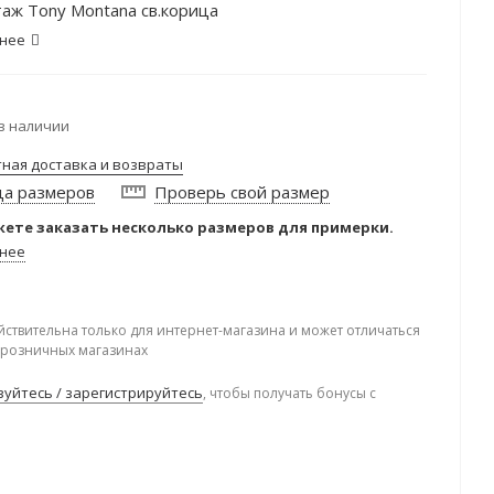
аж Tony Montana св.корица
нее
в наличии
тная доставка и возвраты
ца размеров
Проверь свой размер
ете заказать несколько размеров для примерки.
нее
йствительна только для интернет-магазина и может отличаться
в розничных магазинах
уйтесь / зарегистрируйтесь
, чтобы получать бонусы с
.