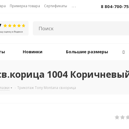
вара
Примерка товара
Сертификаты
...
8 804-700-75
ты
Новинки
Большие размеры
св.корица 1004 Коричневы
лазки
-
Трикотаж Tony Montana св.корица