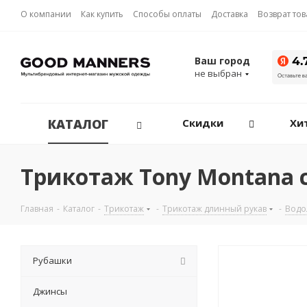
О компании
Как купить
Способы оплаты
Доставка
Возврат то
Ваш город
не выбран
КАТАЛОГ
Скидки
Хи
Трикотаж Tony Montana 
Главная
-
Каталог
-
Трикотаж
-
Трикотаж длинный рукав
-
Водо
Рубашки
Джинсы