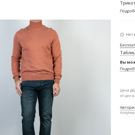
Трикот
Подроб
Нет 
Беспла
Табли
Вы мож
Подроб
Цена де
от цен 
Авториз
покупки