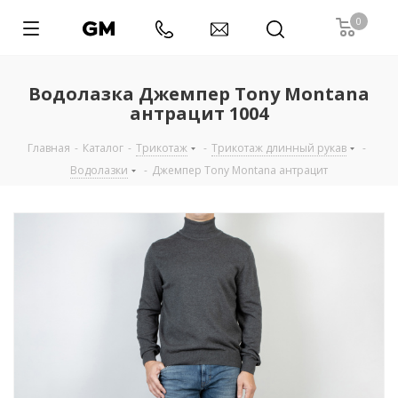
0
Водолазка Джемпер Tony Montana
антрацит 1004
Главная
-
Каталог
-
Трикотаж
-
Трикотаж длинный рукав
-
Водолазки
-
Джемпер Tony Montana антрацит