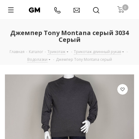
0
Джемпер Tony Montana серый 3034
Серый
Главная
-
Каталог
-
Трикотаж
-
Трикотаж длинный рукав
-
Водолазки
-
Джемпер Tony Montana серый