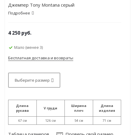
Джемпер Tony Montana серый
Подробнее
4 250
руб.
Мало (менее 3)
Бесплатная доставка и возвраты
Выберите размер
Длина
Ширина
Длина
V груди
рукава
плеч
изделия
67 см
126 см
54 см
71 см
Таблица размеров
Проверь свой размер