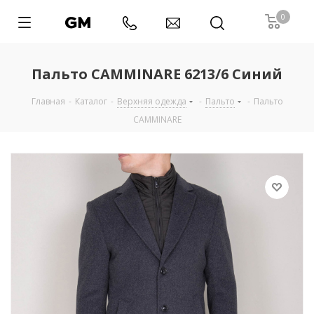
0
Пальто CAMMINARE 6213/6 Синий
Главная
-
Каталог
-
Верхняя одежда
-
Пальто
-
Пальто
CAMMINARE