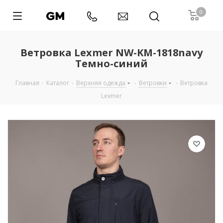
0
Ветровка Lexmer NW-KM-1818navy
Темно-синий
Главная
-
Каталог
-
Верхняя одежда
-
Ветровки
-
Ветровка
Lexmer