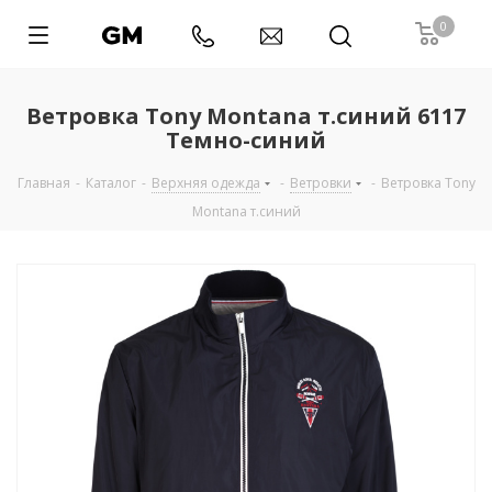
0
Ветровка Tony Montana т.синий 6117
Темно-синий
Главная
-
Каталог
-
Верхняя одежда
-
Ветровки
-
Ветровка Tony
Montana т.синий