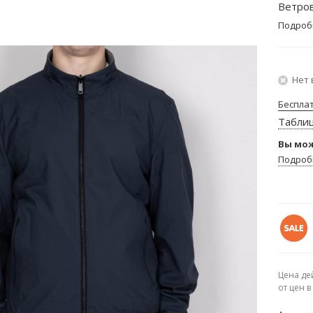
Ветров
Подроб
Нет 
Беспла
Табли
Вы мож
Подроб
Цена де
от цен 