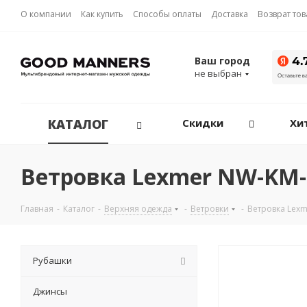
О компании
Как купить
Способы оплаты
Доставка
Возврат то
Ваш город
не выбран
КАТАЛОГ
Скидки
Хи
Ветровка Lexmer NW-KM-
Главная
-
Каталог
-
Верхняя одежда
-
Ветровки
-
Ветровка Lexm
Рубашки
Джинсы