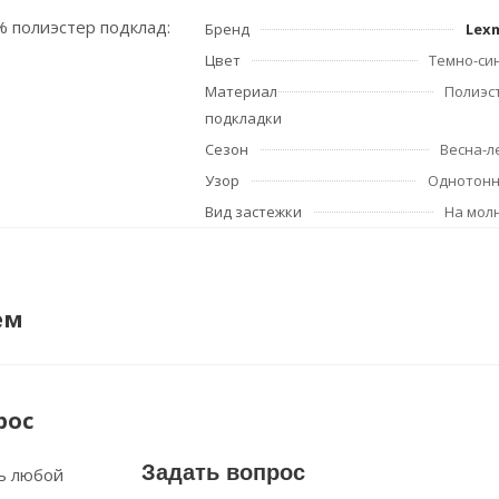
0% полиэстер подклад:
Бренд
Lex
Цвет
Темно-си
Материал
Полиэс
подкладки
Сезон
Весна-л
Узор
Однотон
Вид застежки
На мол
ем
рос
Задать вопрос
ь любой