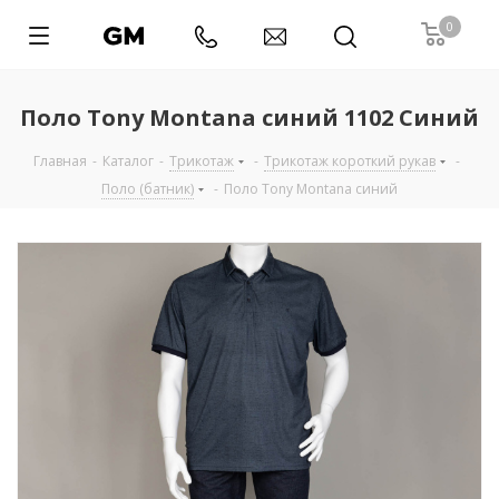
0
Поло Tony Montana синий 1102 Синий
Главная
-
Каталог
-
Трикотаж
-
Трикотаж короткий рукав
-
Поло (батник)
-
Поло Tony Montana синий