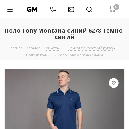
0
Поло Tony Montana синий 6278 Темно-
синий
Главная
-
Каталог
-
Трикотаж
-
Трикотаж короткий рукав
-
Поло (батник)
-
Поло Tony Montana синий