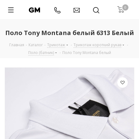
0
Поло Tony Montana белый 6313 Белый
Главная
-
Каталог
-
Трикотаж
-
Трикотаж короткий рукав
-
Поло (батник)
-
Поло Tony Montana белый