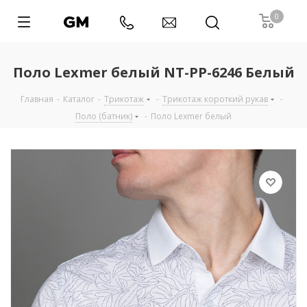
0
Поло Lexmer белый NT-PP-6246 Белый
Главная
-
Каталог
-
Трикотаж
-
Трикотаж короткий рукав
-
Поло (батник)
-
Поло Lexmer белый