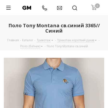
0
Поло Tony Montana св.синий 3365//
Синий
Главная
-
Каталог
-
Трикотаж
-
Трикотаж короткий рукав
-
Поло (батник)
-
Поло Tony Montana св.синий