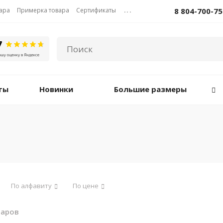
вара
Примерка товара
Сертификаты
...
8 804-700-75
ты
Новинки
Большие размеры
По алфавиту
По цене
варов