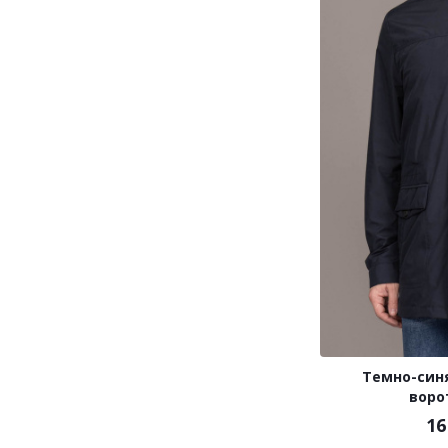
Темно-синя
воро
16