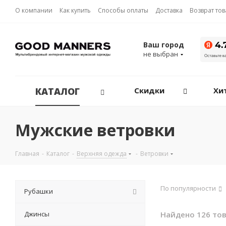
О компании
Как купить
Способы оплаты
Доставка
Возврат то
Ваш город
не выбран
КАТАЛОГ
Скидки
Хи
Мужские ветровки
Главная
-
Каталог
-
Верхняя одежда
-
Ветровки
По популярности
Рубашки
Джинсы
Найдено 126 то