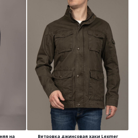
няя на
Ветровка джинсовая хаки Lexmer