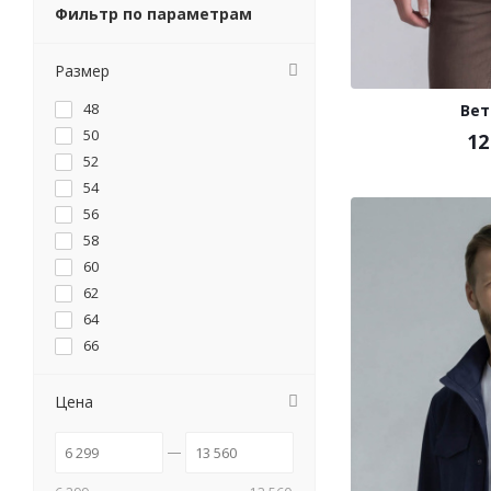
Фильтр по параметрам
Размер
48
Вет
50
12
52
54
56
58
60
62
64
66
46
Цена